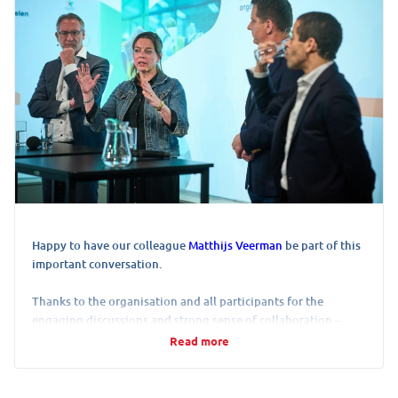
circulaire toekomst.
Klinkt dit als jouw volgende uitdaging? Solliciteer direct. 💼
https://lnkd.in/dW5eX2Gb
22 May 2026
View on LinkedIn →
Happy to have our colleague
Matthijs Veerman
be part of this
important conversation.
Thanks to the organisation and all participants for the
engaging discussions and strong sense of collaboration –
exactly what’s needed to move circularity from ambition to
Read more
action.
Drea Berghorst
,
Edo Kamers
,
Hester Klein Lankhorst
,
Jan-