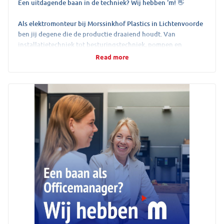
Een uitdagende baan in de techniek? Wij hebben ‘m! 👋
Als elektromonteur bij Morssinkhof Plastics in Lichtenvoorde
ben jij degene die de productie draaiend houdt. Van
installatietechniek tot besturingstechniek, pompen en
motoren: geen dag is hetzelfde.
Read more
Klaar voor die uitdaging? Solliciteer direct!
https://lnkd.in/euhim3zB
23 July 2026
View on LinkedIn →