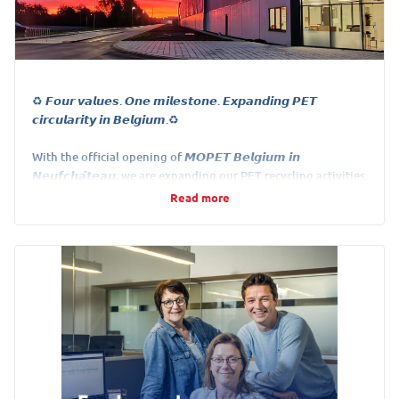
♻️ 𝙁𝙤𝙪𝙧 𝙫𝙖𝙡𝙪𝙚𝙨. 𝙊𝙣𝙚 𝙢𝙞𝙡𝙚𝙨𝙩𝙤𝙣𝙚. 𝙀𝙭𝙥𝙖𝙣𝙙𝙞𝙣𝙜 𝙋𝙀𝙏
𝙘𝙞𝙧𝙘𝙪𝙡𝙖𝙧𝙞𝙩𝙮 𝙞𝙣 𝘽𝙚𝙡𝙜𝙞𝙪𝙢.♻️
With the official opening of 𝙈𝙊𝙋𝙀𝙏 𝘽𝙚𝙡𝙜𝙞𝙪𝙢 𝙞𝙣
𝙉𝙚𝙪𝙛𝙘𝙝𝙖̂𝙩𝙚𝙖𝙪, we are expanding our PET recycling activities
in Belgium and taking another important step towards
Read more
keeping valuable materials in circulation.
The new facility can recycle up to
40
,
000
𝙩𝙤𝙣𝙣𝙚𝙨 𝙤𝙛 𝙋𝙀𝙏
𝙚𝙫𝙚𝙧𝙮 𝙮𝙚𝙖𝙧, , processing transparent and opaque PET bottles
as well as PET trays into high-quality recycled material for
new food packaging.
Building on our many years of experience in bottle-to-bottle
recycling, MOPET Belgium expands our capabilities with tray-
to-tray recycling and new food-grade applications for opaque