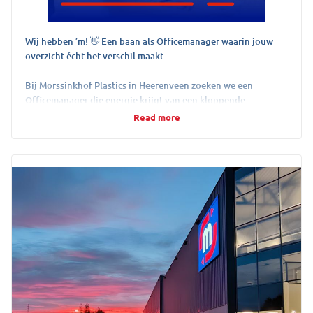
Wij hebben ’m! 👋 Een baan als Officemanager waarin jouw
overzicht écht het verschil maakt.
Bij Morssinkhof Plastics in Heerenveen zoeken we een
Officemanager die energie krijgt van een kloppende
administratie, heldere communicatie en een goed
Read more
georganiseerd kantoor.
Je verwerkt facturen, regelt facilitaire zaken, stelt financiële
rapportages op en ondersteunt het managementteam.
Klinkt goed? Solliciteer direct! 💼
https://lnkd.in/eAHSq_9p
7 July 2026
View on LinkedIn →